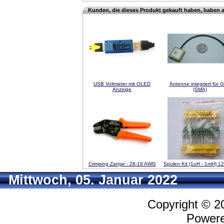
Kunden, die dieses Produkt gekauft haben, haben 
USB Voltmeter mit OLED
Antenne integriert für 
Anzeige
(SMA)
Crimping Zange - 28-18 AWG
Spulen Kit (1uH - 1mH) 1
Mittwoch, 05. Januar 2022
Copyright © 
Power