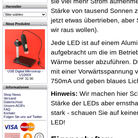
sie viel mehr Strom aufnehme
Hersteller
Stärke von tausend Sonnen z
jetzt etwas übertrieben, aber
Neue Produkte
wir raus wollen).
Jede LED ist auf einem Alum
aufgebracht um die im Betri
Wärme besser abzuführen. Di
mit einer Vorwärtsspannung v
USB Digital Mikroskop -
U1000X
CHF 31.90
750mA und geben blaues Lich
Informationen
Hinweis:
Wir machen hier Sc
Shop News
Versand
Stärke der LEDs aber ernsthaf
Datenschutz
Unsere AGB's
FAQ
stark - schauen Sie auf keinen
Kontakt
Folgen Sie uns auf Twitter
LED!