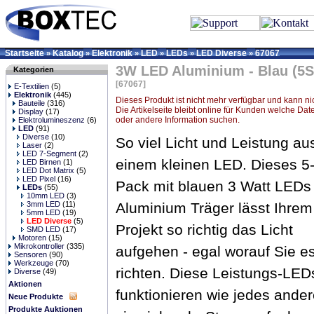
Startseite
Katalog
Elektronik
LED
LEDs
LED Diverse
67067
»
»
»
»
»
»
3W LED Aluminium - Blau (5S
Kategorien
[67067]
E-Textilien
(5)
Elektronik
(445)
Dieses Produkt ist nicht mehr verfügbar und kann ni
Bauteile
(316)
Die Artikelseite bleibt online für Kunden welche Dat
Display
(17)
oder andere Information suchen.
Elektrolumineszenz
(6)
LED
(91)
Diverse
(10)
So viel Licht und Leistung au
Laser
(2)
LED 7-Segment
(2)
einem kleinen LED. Dieses 5-
LED Birnen
(1)
LED Dot Matrix
(5)
LED Pixel
(16)
Pack mit blauen 3 Watt LEDs
LEDs
(55)
10mm LED
(3)
3mm LED
(11)
Aluminium Träger lässt Ihrem
5mm LED
(19)
LED Diverse
(5)
Projekt so richtig das Licht
SMD LED
(17)
Motoren
(15)
Mikrokontroller
(335)
aufgehen - egal worauf Sie e
Sensoren
(90)
Werkzeuge
(70)
richten. Diese Leistungs-LED
Diverse
(49)
Aktionen
funktionieren wie jedes ande
Neue Produkte
Produkte Auktionen