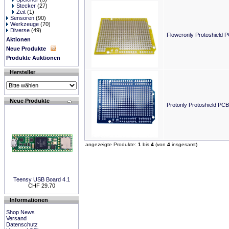
Stecker
(27)
Zeit
(1)
Sensoren
(90)
Werkzeuge
(70)
Diverse
(49)
Floweronly Protoshield 
Aktionen
Neue Produkte
Produkte Auktionen
Hersteller
Neue Produkte
Protonly Protoshield PCB
angezeigte Produkte:
1
bis
4
(von
4
insgesamt)
Teensy USB Board 4.1
CHF 29.70
Informationen
Shop News
Versand
Datenschutz