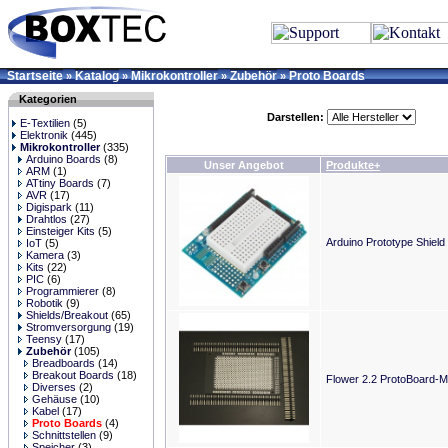
Startseite
Katalog
Mikrokontroller
Zubehör
Proto Boards
»
»
»
»
Kategorien
Darstellen:
E-Textilien
(5)
Elektronik
(445)
Mikrokontroller
(335)
Arduino Boards
(8)
Unser Angebot
Produkte+
ARM
(1)
ATtiny Boards
(7)
AVR
(17)
Digispark
(11)
Drahtlos
(27)
Einsteiger Kits
(5)
Arduino Prototype Shield
IoT
(5)
Kamera
(3)
Kits
(22)
PIC
(6)
Programmierer
(8)
Robotik
(9)
Shields/Breakout
(65)
Stromversorgung
(19)
Teensy
(17)
Zubehör
(105)
Breadboards
(14)
Breakout Boards
(18)
Flower 2.2 ProtoBoard-
Diverses
(2)
Gehäuse
(10)
Kabel
(17)
Proto Boards
(4)
Schnittstellen
(9)
Speicher
(3)