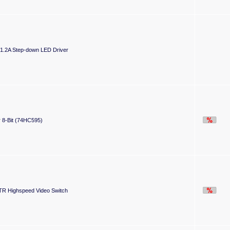
1.2A Step-down LED Driver
r 8-Bit (74HC595)
 Highspeed Video Switch