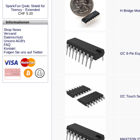
SparkFun Qwiic Shield für
Teensy - Extended
H-Bridge Mot
CHF 5.20
Informationen
Shop News
Versand
Datenschutz
Unsere AGB's
FAQ
Kontakt
Folgen Sie uns auf Twitter
I2C 8-Pin E
I2C Touch S
MAX232IN (