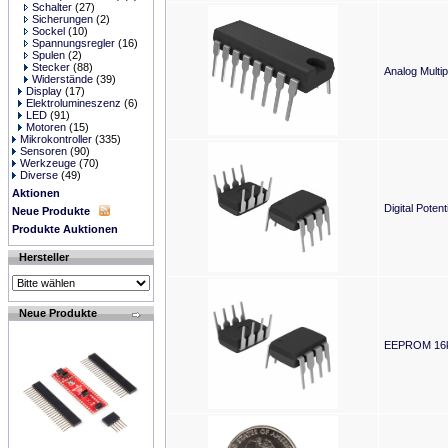
Schalter
(27)
Sicherungen
(2)
Sockel
(10)
Spannungsregler
(16)
Spulen
(2)
Stecker
(88)
Analog Multi
Widerstände
(39)
Display
(17)
Elektrolumineszenz
(6)
LED
(91)
Motoren
(15)
Mikrokontroller
(335)
Sensoren
(90)
Werkzeuge
(70)
Diverse
(49)
Aktionen
Digital Pote
Neue Produkte
Produkte Auktionen
Hersteller
Neue Produkte
EEPROM 16kb