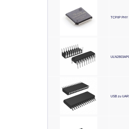
TCP/IP PHY 
ULN2803APG
USB zu UART