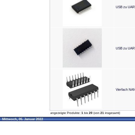
USB zu UART
USB zu UART
Vierfach NA
angezeigte Produkte:
1
bis
20
(von
21
insgesamt)
Mittwoch, 05. Januar 2022