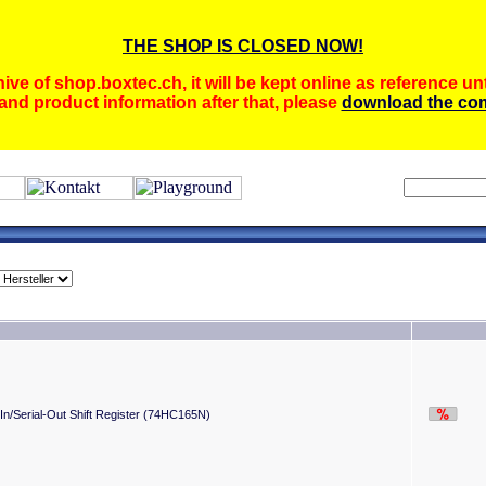
THE SHOP IS CLOSED NOW!
ive of shop.boxtec.ch, it will be kept online as reference unt
and product information after that, please
download the com
l-In/Serial-Out Shift Register (74HC165N)