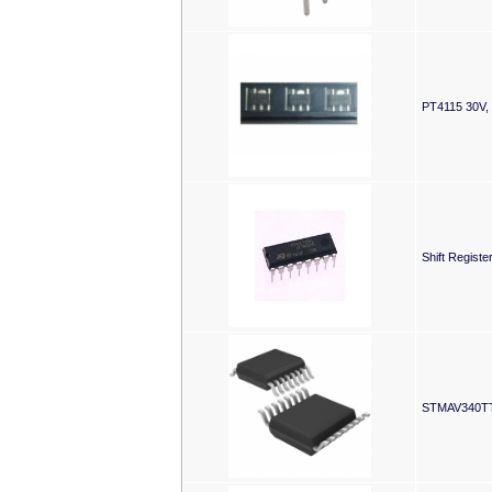
PT4115 30V, 
Shift Registe
STMAV340TTR