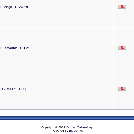
 Bridge - FT232RL
 Konverter - CH340
ND Gate (74HC00)
Copyright © 2022
Boxtec Onlineshop
Powered by
BlueOnyx