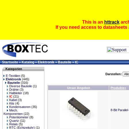
This is an
httrack
arch
If you need access to datasheets 
Startseite
Katalog
Elektronik
Bauteile
IC
»
»
»
»
Kategorien
Darstellen:
E-Textilien
(5)
Elektronik
(445)
Bauteile
(316)
Diverse Bauteile
(1)
Unser Angebot
Produkte+
Drähte
(3)
Halbleiter
(18)
IC
(21)
Kabel
(3)
Kits
(4)
Kondensatoren
(35)
8-Bit Paralle
Mech.
Komponenten
(22)
Potentiometer
(8)
Quartz
(11)
Relais
(5)
RTC (Echtzeituhr)
(1)