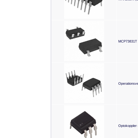
MCP73831T Li
Operationsve
Optokoppler