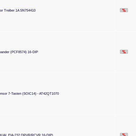
or Treiber 1A SN754410
xpander (PCF8574) 16-DIP
ensor 7-Tasten (SOIC14) - AT42QT1070
DUAL EIA-232 DRVR/RCVR 16-DIP)