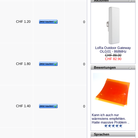
Aktionen
CHF 1.20
0
LoRa Outdoor Gateway
OLG01 - 868MHz
CHF 89.00
CHF 82.90
CHF 1.80
0
Bewertungen
CHF 1.40
0
Kann ich auch nur
wärmstens empfehlen.
Hatte massive Problem ..
Sprachen