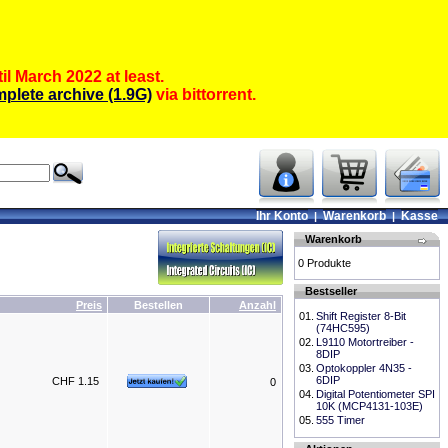
il March 2022 at least.
plete archive (1.9G)
via bittorrent.
Ihr Konto
Warenkorb
Kasse
|
|
Warenkorb
0 Produkte
Bestseller
Preis
Bestellen
Anzahl
01.
Shift Register 8-Bit
(74HC595)
02.
L9110 Motortreiber -
8DIP
03.
Optokoppler 4N35 -
6DIP
CHF 1.15
0
04.
Digital Potentiometer SPI
10K (MCP4131-103E)
05.
555 Timer