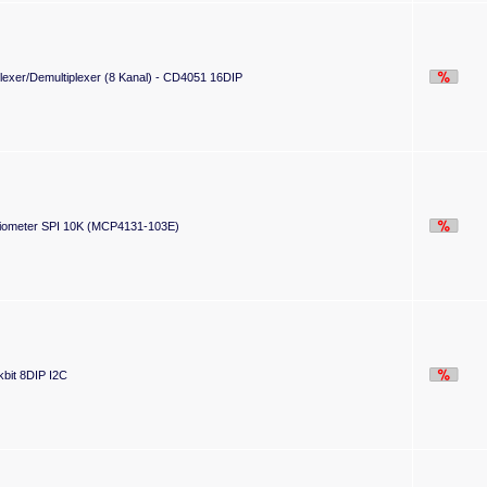
plexer/Demultiplexer (8 Kanal) - CD4051 16DIP
ntiometer SPI 10K (MCP4131-103E)
it 8DIP I2C