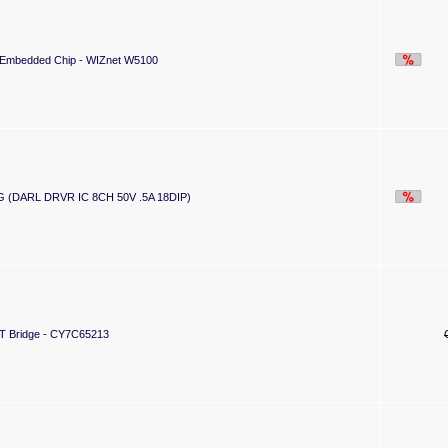
Embedded Chip - WIZnet W5100
 (DARL DRVR IC 8CH 50V .5A 18DIP)
 Bridge - CY7C65213