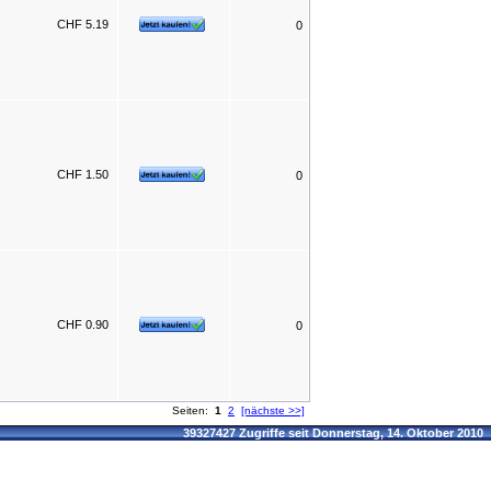
CHF 5.19
0
CHF 1.50
0
CHF 0.90
0
Seiten:
1
2
[nächste >>]
39327427 Zugriffe seit Donnerstag, 14. Oktober 2010