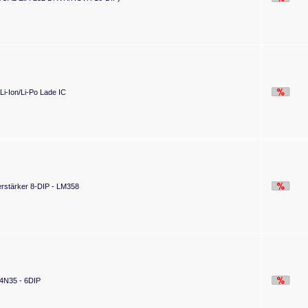
-Ion/Li-Po Lade IC
rstärker 8-DIP - LM358
 4N35 - 6DIP