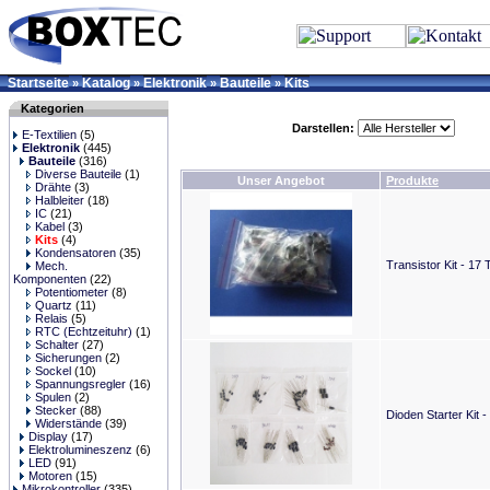
Startseite
Katalog
Elektronik
Bauteile
Kits
»
»
»
»
Kategorien
Darstellen:
E-Textilien
(5)
Elektronik
(445)
Bauteile
(316)
Diverse Bauteile
(1)
Unser Angebot
Produkte
Drähte
(3)
Halbleiter
(18)
IC
(21)
Kabel
(3)
Kits
(4)
Kondensatoren
(35)
Transistor Kit - 17
Mech.
Komponenten
(22)
Potentiometer
(8)
Quartz
(11)
Relais
(5)
RTC (Echtzeituhr)
(1)
Schalter
(27)
Sicherungen
(2)
Sockel
(10)
Spannungsregler
(16)
Spulen
(2)
Stecker
(88)
Dioden Starter Kit -
Widerstände
(39)
Display
(17)
Elektrolumineszenz
(6)
LED
(91)
Motoren
(15)
Mikrokontroller
(335)