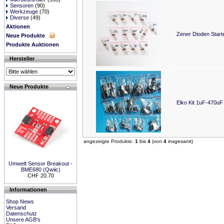
Sensoren
(90)
Werkzeuge
(70)
Diverse
(49)
Aktionen
Zener Dioden Starte
Neue Produkte
Produkte Auktionen
Hersteller
Neue Produkte
Elko Kit 1uF-470uF
angezeigte Produkte:
1
bis
4
(von
4
insgesamt)
Umwelt Sensor Breakout -
BME680 (Qwiic)
CHF 20.70
Informationen
Shop News
Versand
Datenschutz
Unsere AGB's