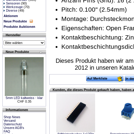
Anzahl Pins (Grid): 16 (2 
Sensoren
(90)
Werkzeuge
(70)
Pitch: 0.100" (2.54mm)
Diverse
(49)
Aktionen
Montage: Durchsteckmo
Neue Produkte
Eigenschaften: Open Fr
Produkte Auktionen
Hersteller
Kontaktbeschichtung: Zi
Kontaktbeschichtungsdic
Neue Produkte
Dieses Produkt haben wir am
2012 in unseren Kata
Kunden, die dieses Produkt gekauft haben, haben 
5mm LED kaltweiss - klar
CHF 0.35
Informationen
Shop News
Versand
Datenschutz
Unsere AGB's
FAQ
Stiftleistenbuchse 1x12Pin
Potentiometer 10