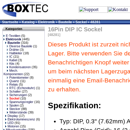
Startseite
Katalog
Elektronik
Bauteile
Sockel
48281
»
»
»
»
»
16Pin DIP IC Sockel
Kategorien
[48281]
E-Textilien
(5)
Elektronik
(445)
Bauteile
(316)
Dieses Produkt ist zurzeit nic
Diverse Bauteile
(1)
Drähte
(3)
Lager. Bitte verwenden Sie d
Halbleiter
(18)
IC
(21)
Kabel
(3)
Benachrichtigen Knopf weiter
Kits
(4)
Kondensatoren
(35)
um beim nächsten Lagerzug
Mech.
Komponenten
(22)
Potentiometer
(8)
einmalig eine Email-Benachri
Quartz
(11)
Relais
(5)
zu erhalten.
RTC (Echtzeituhr)
(1)
Schalter
(27)
Sicherungen
(2)
Sockel
(10)
Spannungsregler
(16)
Spezifikation:
Spulen
(2)
Stecker
(88)
Widerstände
(39)
Display
(17)
Elektrolumineszenz
(6)
Typ: DIP, 0.3" (7.62mm) 
LED
(91)
Motoren
(15)
Mikrokontroller
(335)