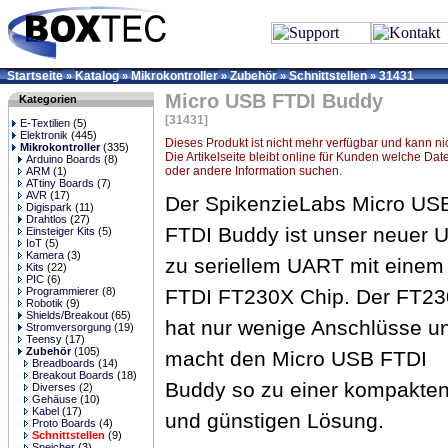
Startseite
Katalog
Mikrokontroller
Zubehör
Schnittstellen
31431
»
»
»
»
»
Micro USB FTDI Buddy
Kategorien
[31431]
E-Textilien
(5)
Elektronik
(445)
Dieses Produkt ist nicht mehr verfügbar und kann ni
Mikrokontroller
(335)
Die Artikelseite bleibt online für Kunden welche Dat
Arduino Boards
(8)
oder andere Information suchen.
ARM
(1)
ATtiny Boards
(7)
AVR
(17)
Der SpikenzieLabs Micro US
Digispark
(11)
Drahtlos
(27)
FTDI Buddy ist unser neuer 
Einsteiger Kits
(5)
IoT
(5)
Kamera
(3)
zu seriellem UART mit einem
Kits
(22)
PIC
(6)
Programmierer
(8)
FTDI FT230X Chip. Der FT2
Robotik
(9)
Shields/Breakout
(65)
hat nur wenige Anschlüsse u
Stromversorgung
(19)
Teensy
(17)
Zubehör
(105)
macht den Micro USB FTDI
Breadboards
(14)
Breakout Boards
(18)
Buddy so zu einer kompakte
Diverses
(2)
Gehäuse
(10)
Kabel
(17)
und günstigen Lösung.
Proto Boards
(4)
Schnittstellen
(9)
Speicher
(3)