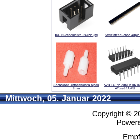
IDC Buchsenleiste 2x3Pin (m)
Stiftleistenbuchse 40pin
Sechskant Distanzbolzen Nylon
AVR 14 Pin 20MHz 8K 8A
8mm
ATtiny84A-PU
Mittwoch, 05. Januar 2022
Copyright © 
Power
Empf