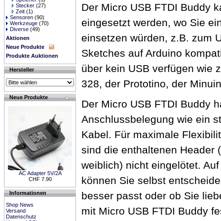
Der Micro USB FTDI Buddy ka
Stecker
(27)
Zeit
(1)
Sensoren
(90)
eingesetzt werden, wo Sie ei
Werkzeuge
(70)
Diverse
(49)
einsetzen würden, z.B. zum 
Aktionen
Neue Produkte
Sketches auf Arduino kompat
Produkte Auktionen
über kein USB verfügen wie z
Hersteller
328, der Prototino, der Minui
Neue Produkte
Der Micro USB FTDI Buddy ha
Anschlussbelegung wie ein s
Kabel. Für maximale Flexibili
sind die enthaltenen Header 
weiblich) nicht eingelötet. Au
AC Adapter 5V/2A
können Sie selbst entscheid
CHF 7.90
Informationen
besser passt oder ob Sie liebe
Shop News
mit Micro USB FTDI Buddy fe
Versand
Datenschutz