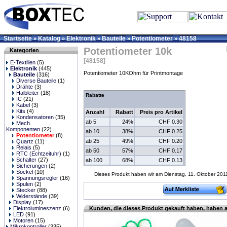
Startseite
Katalog
Elektronik
Bauteile
Potentiometer
48158
»
»
»
»
»
Potentiometer 10k
Kategorien
[48158]
E-Textilien
(5)
Elektronik
(445)
Potentiometer 10KOhm für Printmontage
Bauteile
(316)
Diverse Bauteile
(1)
Drähte
(3)
Halbleiter
(18)
Rabatte
IC
(21)
Kabel
(3)
Kits
(4)
Anzahl
Rabatt
Preis pro Artikel
Kondensatoren
(35)
ab 5
24%
CHF 0.30
Mech.
Komponenten
(22)
ab 10
38%
CHF 0.25
Potentiometer
(8)
ab 25
49%
CHF 0.20
Quartz
(11)
Relais
(5)
ab 50
57%
CHF 0.17
RTC (Echtzeituhr)
(1)
Schalter
(27)
ab 100
68%
CHF 0.13
Sicherungen
(2)
Sockel
(10)
Dieses Produkt haben wir am Dienstag, 11. Oktober 20
Spannungsregler
(16)
Spulen
(2)
Stecker
(88)
Widerstände
(39)
Display
(17)
Elektrolumineszenz
(6)
Kunden, die dieses Produkt gekauft haben, haben 
LED
(91)
Motoren
(15)
Mikrokontroller
(335)