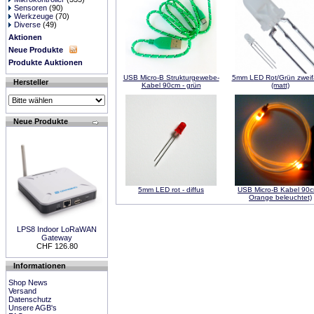
Sensoren
(90)
Werkzeuge
(70)
Diverse
(49)
Aktionen
Neue Produkte
Produkte Auktionen
USB Micro-B Strukturgewebe-
5mm LED Rot/Grün zweif
Hersteller
Kabel 90cm - grün
(matt)
Neue Produkte
5mm LED rot - diffus
USB Micro-B Kabel 90c
Orange beleuchtet)
LPS8 Indoor LoRaWAN
Gateway
CHF 126.80
Informationen
Shop News
Versand
Datenschutz
Unsere AGB's