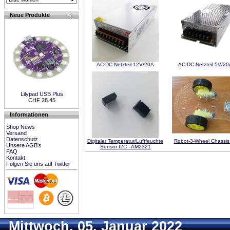
Neue Produkte
AC-DC Netzteil 12V/20A
AC-DC Netzteil 5V/20
Lilypad USB Plus
CHF 28.45
Informationen
Shop News
Versand
Datenschutz
Digitaler Temperatur/Luftfeuchte
Robot-3-Wheel Chassis 
Unsere AGB's
Sensor I2C - AM2321
FAQ
Kontakt
Folgen Sie uns auf Twitter
Mittwoch, 05. Januar 2022