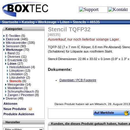
Startseite
Katalog
Werkzeuge
Löten
Stencils
46535
»
»
»
»
»
Stencil TQFP32
Kategorien
[46535]
E-Textilien
(5)
Elektronik
(445)
Ausverkauf, nur noch lieferbar solange Lager.
Mikrokontroller
(335)
Sensoren
(90)
TQFP-32 (7 x 7 mm IC Körper, 0.8 mm Pin Abstand) Stenci
Werkzeuge
(70)
(Schablone) für Lötpaste aus rostfreiem Stahl.
Band
(1)
Diverses
(11)
Stencil Dimensionen: 22.86 x 33.02 x 0.1mm (0.9" x 1.3" x
Ersatzteile
(1)
Löten
(27)
Heissluftdüsen
(4)
Dokumente:
Lötspitzen
(13)
Lötstation
(2)
Lötzubehör
(2)
Datenblatt / PCB Footprint
Stencils
(6)
Messgeräte
(14)
Modelieren
(3)
Schrumpfschlauch
(5)
Zangen / Pinzetten
(8)
Diverse
(49)
Aktionen
Dieses Produkt haben wir am Mittwoch, 28. August 201
Neue Produkte
Produkte Auktionen
Hersteller
Kunden, die dieses Produkt gekauft haben, haben 