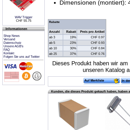
Dimensionen (montiert)
WAV Trigger
CHF 55.75
Rabatte
Informationen
Anzahl
Rabatt
Preis pro Artikel
Shop News
ab 3
19%
CHF 0.97
Versand
ab 5
23%
CHF 0.93
Datenschutz
Unsere AGB's
ab 10
30%
CHF 0.84
FAQ
Kontakt
ab 25
37%
CHF 0.76
Folgen Sie uns auf Twitter
Dieses Produkt haben wir am 
unseren Katalog 
Kunden, die dieses Produkt gekauft haben, haben 