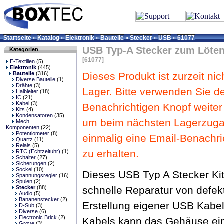
Startseite
Katalog
Elektronik
Bauteile
Stecker
USB
61077
»
»
»
»
»
»
USB Typ-A Stecker zum Löte
Kategorien
[61077]
E-Textilien
(5)
Elektronik
(445)
Bauteile
(316)
Dieses Produkt ist zurzeit nic
Diverse Bauteile
(1)
Drähte
(3)
Lager. Bitte verwenden Sie d
Halbleiter
(18)
IC
(21)
Kabel
(3)
Benachrichtigen Knopf weiter
Kits
(4)
Kondensatoren
(35)
um beim nächsten Lagerzug
Mech.
Komponenten
(22)
Potentiometer
(8)
einmalig eine Email-Benachri
Quartz
(11)
Relais
(5)
zu erhalten.
RTC (Echtzeituhr)
(1)
Schalter
(27)
Sicherungen
(2)
Sockel
(10)
Dieses USB Typ A Stecker Kit
Spannungsregler
(16)
Spulen
(2)
schnelle Reparatur von defe
Stecker
(88)
Audio
(5)
Bananenstecker
(2)
Erstellung eigener USB Kabe
D-Sub
(3)
Diverse
(6)
Electronic Brick
(2)
Kabels kann das Gehäuse ei
Grove
(3)