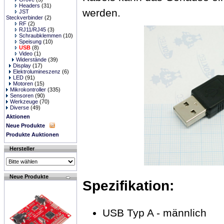
Headers
(31)
werden.
JST
Steckverbinder
(2)
RF
(2)
RJ11/RJ45
(3)
Schraubklemmen
(10)
Speisung
(10)
USB
(8)
Video
(1)
Widerstände
(39)
Display
(17)
Elektrolumineszenz
(6)
LED
(91)
Motoren
(15)
Mikrokontroller
(335)
Sensoren
(90)
Werkzeuge
(70)
Diverse
(49)
Aktionen
Neue Produkte
Produkte Auktionen
Hersteller
Neue Produkte
Spezifikation:
USB Typ A - männlich