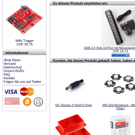
Zu diesem Produkt empfehlen wir:
WAV Trigger
CHF 55.75
USB 2.0 Hub 10-Port mit Netzadapte
CHF 19.74
Informationen
Shop News
Kunden, die dieses Produkt gekauft haben, haben 
Versand
Datenschutz
Unsere AGB's
FAQ
Kontakt
Folgen Sie uns auf Twitter
DC Stecker 5.5mm*2.5mm
3W LED Aluminium - We
(5Stk.)