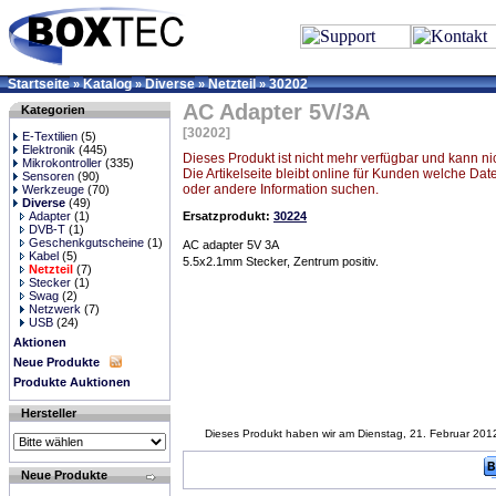
Startseite
Katalog
Diverse
Netzteil
30202
»
»
»
»
AC Adapter 5V/3A
Kategorien
[30202]
E-Textilien
(5)
Elektronik
(445)
Dieses Produkt ist nicht mehr verfügbar und kann ni
Mikrokontroller
(335)
Die Artikelseite bleibt online für Kunden welche Dat
Sensoren
(90)
oder andere Information suchen.
Werkzeuge
(70)
Diverse
(49)
Adapter
(1)
Ersatzprodukt:
30224
DVB-T
(1)
Geschenkgutscheine
(1)
AC adapter 5V 3A
Kabel
(5)
5.5x2.1mm Stecker, Zentrum positiv.
Netzteil
(7)
Stecker
(1)
Swag
(2)
Netzwerk
(7)
USB
(24)
Aktionen
Neue Produkte
Produkte Auktionen
Hersteller
Dieses Produkt haben wir am Dienstag, 21. Februar 20
Neue Produkte