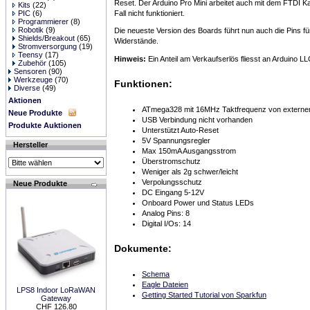
Reset. Der Arduino Pro Mini arbeitet auch mit dem FTDI K
Kits
(22)
Fall nicht funktioniert.
PIC
(6)
Programmierer
(8)
Robotik
(9)
Die neueste Version des Boards führt nun auch die Pins f
Shields/Breakout
(65)
Widerstände.
Stromversorgung
(19)
Teensy
(17)
Hinweis:
Ein Anteil am Verkaufserlös fliesst an Arduino 
Zubehör
(105)
Sensoren
(90)
Werkzeuge
(70)
Funktionen:
Diverse
(49)
Aktionen
ATmega328 mit 16MHz Taktfrequenz von externe
Neue Produkte
USB Verbindung nicht vorhanden
Produkte Auktionen
Unterstützt Auto-Reset
5V Spannungsregler
Hersteller
Max 150mA Ausgangsstrom
Überstromschutz
Weniger als 2g schwer/leicht
Verpolungsschutz
Neue Produkte
DC Eingang 5-12V
Onboard Power und Status LEDs
Analog Pins: 8
Digital I/Os: 14
Dokumente:
Schema
Eagle Dateien
LPS8 Indoor LoRaWAN
Getting Started Tutorial von Sparkfun
Gateway
CHF 126.80