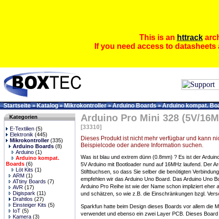
This is an
httrack
arch
If you need access to datasheets 
Startseite
Katalog
Mikrokontroller
Arduino Boards
Arduino kompat. Bo
»
»
»
»
Arduino Pro Mini 328 (5V/16
Kategorien
[33310]
E-Textilien
(5)
Elektronik
(445)
Dieses Produkt ist nicht mehr verfügbar und kann nic
Mikrokontroller
(335)
Beispielcode oder andere Information suchen.
Arduino Boards
(8)
Arduino
(1)
Was ist blau und extrem dünn (0.8mm) ? Es ist der Arduino
Arduino kompat.
Boards
(6)
5V Arduino mit Bootloader nund auf 16MHz laufend. Der Ard
Löt Kits
(1)
Stiftbuchsen, so dass Sie selber die benötigten Verbindung
ARM
(1)
empfehlen wir das Arduino Uno Board. Das Arduino Uno Boar
ATtiny Boards
(7)
Arduino Pro Reihe ist wie der Name schon impliziert eher 
AVR
(17)
Digispark
(11)
und schätzen, so wie z.B. die Einschränkungen bzgl. Ver
Drahtlos
(27)
Einsteiger Kits
(5)
Sparkfun hatte beim Design dieses Boards vor allem die 
IoT
(5)
verwendet und ebenso ein zwei Layer PCB. Dieses Board 
Kamera
(3)