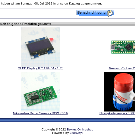
 haben wir am Sonntag, 08. Juli 2012 in unseren Katalog aufgenommen.
auch folgende Produkte gekauft:
OLED Display I2C 128x64 - 1.3"
Teensy LC - Low C
Mikrowellen Radar Sensor - RCWL0516
Flüssigkeitspumpe - 350
Copyright © 2022
Boxtec Onlineshop
Powered by
BlueOnyx