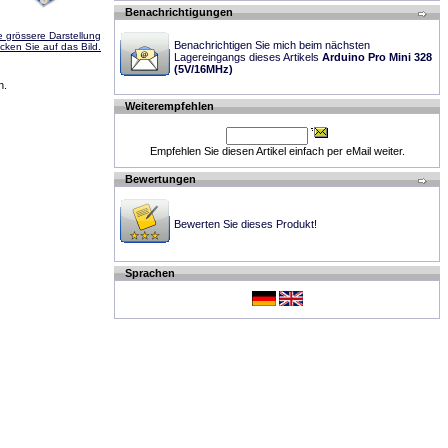
Benachrichtigungen
e grössere Darstellung
Benachrichtigen Sie mich beim nächsten
icken Sie auf das Bild.
Lagereingangs dieses Artikels
Arduino Pro Mini 328
(5V/16MHz)
n.
Weiterempfehlen
Empfehlen Sie diesen Artikel einfach per eMail weiter.
Bewertungen
Bewerten Sie dieses Produkt!
Sprachen