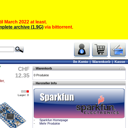
il March 2022 at least.
plete archive (1.9G)
via bittorrent.
Ihr Konto
Warenkorb
Kasse
|
|
CHF
Warenkorb
12.35
0 Produkte
er,
Hersteller Info
Laqer: 0
-
Sparkfun Homepage
-
Mehr Produkte