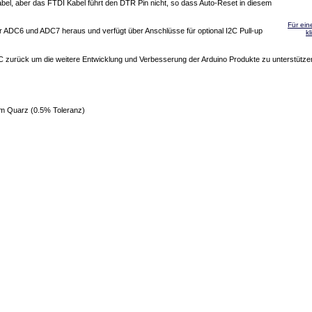
abel, aber das FTDI Kabel führt den DTR Pin nicht, so dass Auto-Reset in diesem
Für ein
ür ADC6 und ADC7 heraus und verfügt über Anschlüsse für optional I2C Pull-up
kl
LLC zurück um die weitere Entwicklung und Verbesserung der Arduino Produkte zu unterstütze
m Quarz (0.5% Toleranz)