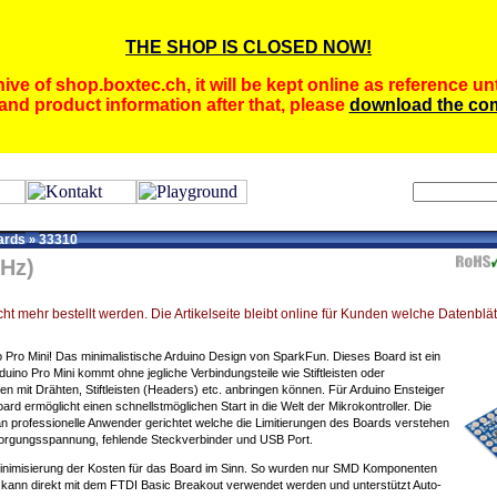
THE SHOP IS CLOSED NOW!
ive of shop.boxtec.ch, it will be kept online as reference unt
and product information after that, please
download the com
ards
33310
»
MHz)
ht mehr bestellt werden. Die Artikelseite bleibt online für Kunden welche Datenblätt
 Pro Mini! Das minimalistische Arduino Design von SparkFun. Dieses Board ist ein
uino Pro Mini kommt ohne jegliche Verbindungsteile wie Stiftleisten oder
en mit Drähten, Stiftleisten (Headers) etc. anbringen können. Für Arduino Ensteiger
d ermöglicht einen schnellstmöglichen Start in die Welt der Mikrokontroller. Die
an professionelle Anwender gerichtet welche die Limitierungen des Boards verstehen
sorgungsspannung, fehlende Steckverbinder und USB Port.
Minimisierung der Kosten für das Board im Sinn. So wurden nur SMD Komponenten
kann direkt mit dem FTDI Basic Breakout verwendet werden und unterstützt Auto-