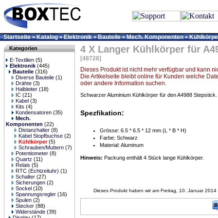
Startseite
Katalog
Elektronik
Bauteile
Mech. Komponenten
Kühlkörpe
»
»
»
»
»
4 X Langer Kühlkörper für A4
Kategorien
[48728]
E-Textilien
(5)
Elektronik
(445)
Dieses Produkt ist nicht mehr verfügbar und kann ni
Bauteile
(316)
Die Artikelseite bleibt online für Kunden welche Dat
Diverse Bauteile
(1)
oder andere Information suchen.
Drähte
(3)
Halbleiter
(18)
IC
(21)
Schwarzer Aluminium Kühlkörper für den A4988 Stepstick.
Kabel
(3)
Kits
(4)
Spezfikation:
Kondensatoren
(35)
Mech.
Komponenten
(22)
Distanzhalter
(8)
Grösse: 6.5 * 6.5 * 12 mm (L * B * H)
Kabel Stopfbuchse
(2)
Farbe: Schwarz
Kühlkörper
(5)
Material: Aluminum
Schrauben/Muttern
(7)
Potentiometer
(8)
Hinweis:
Packung enthält 4 Stück lange Kühlkörper.
Quartz
(11)
Relais
(5)
RTC (Echtzeituhr)
(1)
Schalter
(27)
Sicherungen
(2)
Sockel
(10)
Dieses Produkt haben wir am Freitag, 10. Januar 201
Spannungsregler
(16)
Spulen
(2)
Stecker
(88)
Widerstände
(39)
Display
(17)