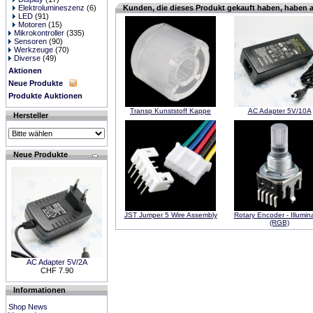
Elektrolumineszenz
(6)
Kunden, die dieses Produkt gekauft haben, haben 
LED
(91)
Motoren
(15)
Mikrokontroller
(335)
Sensoren
(90)
Werkzeuge
(70)
Diverse
(49)
Aktionen
Neue Produkte
Produkte Auktionen
Transp Kunststoff Kappe
AC Adapter 5V/10A
Hersteller
Neue Produkte
JST Jumper 5 Wire Assembly
Rotary Encoder - Illumin
(RGB)
AC Adapter 5V/2A
CHF 7.90
Informationen
Shop News