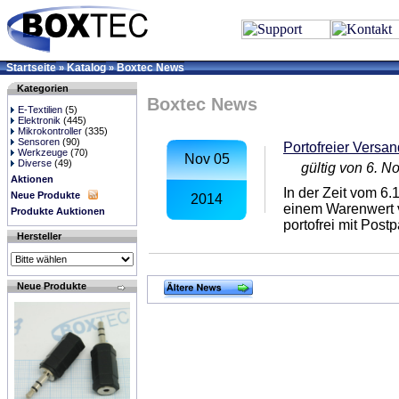
Startseite
Katalog
Boxtec News
»
»
Kategorien
Boxtec News
E-Textilien
(5)
Elektronik
(445)
Mikrokontroller
(335)
Sensoren
(90)
Portofreier Versa
Werkzeuge
(70)
Nov 05
Diverse
(49)
gültig von 6. 
Aktionen
In der Zeit vom 6.
Neue Produkte
2014
einem Warenwert 
Produkte Auktionen
portofrei mit Postp
Hersteller
Neue Produkte