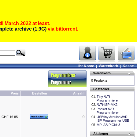
il March 2022 at least.
plete archive (1.9G)
via bittorrent.
Ihr Konto
Warenkorb
Kasse
|
|
Warenkorb
0 Produkte
Bestseller
Preis
Bestellen
Anzahl
01.
Tiny AVR
Programmierer
02.
AVR-ISP-MK2
03.
Pocket AVR
Programmierer
CHF 16.85
0
04.
USBtiny Arduino AVR-
ISP Programmer USB
05.
MPLAB PICkit 3
Aktionen