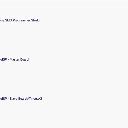
tiny SMD Programmer Shield
toISP - Master Board
toISP - Slave Board ATmegaX8