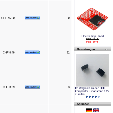
CHF 45.50
0
Electric Imp Shield
CHF 21.40
CHF 12.95
Bewertungen
CHF 8.48
32
CHF 3.39
3
Im Vergleich zu den DHT
kompakter. Pinabstand 1.27
zum frei ..
Sprachen