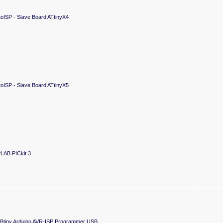
toISP - Slave Board ATtinyX4
toISP - Slave Board ATtinyX5
LAB PICkit 3
Btiny Arduino AVR-ISP Programmer USB