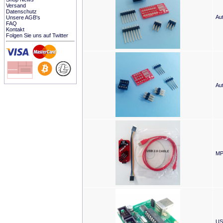
Versand
Datenschutz
Au
Unsere AGB's
FAQ
Kontakt
Folgen Sie uns auf Twitter
Au
MP
US