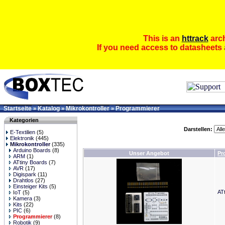
This is an
httrack
arch
If you need access to datasheets 
Startseite
Katalog
Mikrokontroller
Programmierer
»
»
»
Kategorien
Darstellen:
E-Textilien
(5)
Elektronik
(445)
Mikrokontroller
(335)
Arduino Boards
(8)
Unser Angebot
Pr
ARM
(1)
ATtiny Boards
(7)
AVR
(17)
Digispark
(11)
Drahtlos
(27)
Einsteiger Kits
(5)
AT
IoT
(5)
Kamera
(3)
Kits
(22)
PIC
(6)
Programmierer
(8)
Robotik
(9)