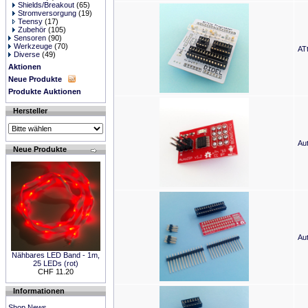
Shields/Breakout
(65)
Stromversorgung
(19)
Teensy
(17)
Zubehör
(105)
Sensoren
(90)
Werkzeuge
(70)
AT
Diverse
(49)
Aktionen
Neue Produkte
Produkte Auktionen
Hersteller
Au
Neue Produkte
Au
Nähbares LED Band - 1m,
25 LEDs (rot)
CHF 11.20
Informationen
Shop News