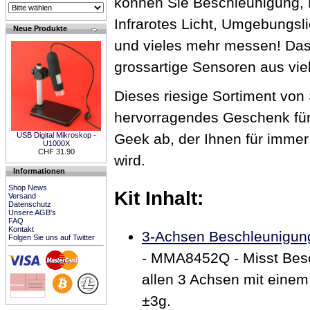
können Sie Beschleunigung, Kr
Infrarotes Licht, Umgebungsl
Neue Produkte
und vieles mehr messen! Das 
grossartige Sensoren aus vie
Dieses riesige Sortiment von
hervorragendes Geschenk für
Geek ab, der Ihnen für immer
USB Digital Mikroskop -
U1000X
CHF 31.90
wird.
Informationen
Shop News
Kit Inhalt:
Versand
Datenschutz
Unsere AGB's
FAQ
Kontakt
3-Achsen Beschleunigun
Folgen Sie uns auf Twitter
- MMA8452Q - Misst Bes
allen 3 Achsen mit einem
±3g.