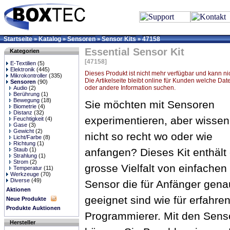
Startseite
Katalog
Sensoren
Sensor Kits
47158
»
»
»
»
Essential Sensor Kit
Kategorien
[47158]
E-Textilien
(5)
Elektronik
(445)
Dieses Produkt ist nicht mehr verfügbar und kann ni
Mikrokontroller
(335)
Die Artikelseite bleibt online für Kunden welche Dat
Sensoren
(90)
oder andere Information suchen.
Audio
(2)
Berührung
(1)
Bewegung
(18)
Sie möchten mit Sensoren
Biometrie
(4)
Distanz
(32)
experimentieren, aber wissen
Feuchtigkeit
(4)
Gase
(3)
Gewicht
(2)
nicht so recht wo oder wie
Licht/Farbe
(8)
Richtung
(1)
Staub
(1)
anfangen? Dieses Kit enthält
Strahlung
(1)
Strom
(2)
grosse Vielfalt von einfachen
Temperatur
(11)
Werkzeuge
(70)
Diverse
(49)
Sensor die für Anfänger gen
Aktionen
geeignet sind wie für erfahre
Neue Produkte
Produkte Auktionen
Programmierer. Mit den Senso
Hersteller