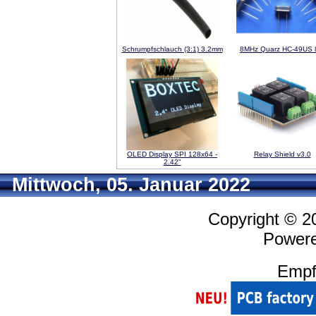
Schrumpfschlauch (3:1) 3.2mm
8MHz Quarz HC-49US
OLED Display SPI 128x64 -
Relay Shield v3.0
2.42"
Mittwoch, 05. Januar 2022
Copyright © 
Power
Empf